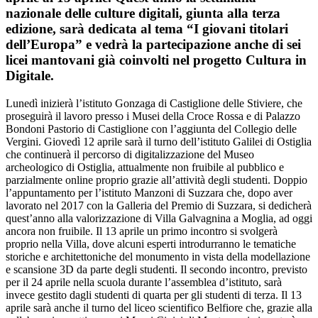
nazionale delle culture digitali, giunta alla terza
edizione, sarà dedicata al tema “I giovani titolari
dell’Europa” e vedrà la partecipazione anche di sei
licei mantovani già coinvolti nel progetto Cultura in
Digitale.
Lunedì inizierà l’istituto Gonzaga di Castiglione delle Stiviere, che
proseguirà il lavoro presso i Musei della Croce Rossa e di Palazzo
Bondoni Pastorio di Castiglione con l’aggiunta del Collegio delle
Vergini. Giovedì 12 aprile sarà il turno dell’istituto Galilei di Ostiglia
che continuerà il percorso di digitalizzazione del Museo
archeologico di Ostiglia, attualmente non fruibile al pubblico e
parzialmente online proprio grazie all’attività degli studenti. Doppio
l’appuntamento per l’istituto Manzoni di Suzzara che, dopo aver
lavorato nel 2017 con la Galleria del Premio di Suzzara, si dedicherà
quest’anno alla valorizzazione di Villa Galvagnina a Moglia, ad oggi
ancora non fruibile. Il 13 aprile un primo incontro si svolgerà
proprio nella Villa, dove alcuni esperti introdurranno le tematiche
storiche e architettoniche del monumento in vista della modellazione
e scansione 3D da parte degli studenti. Il secondo incontro, previsto
per il 24 aprile nella scuola durante l’assemblea d’istituto, sarà
invece gestito dagli studenti di quarta per gli studenti di terza. Il 13
aprile sarà anche il turno del liceo scientifico Belfiore che, grazie alla