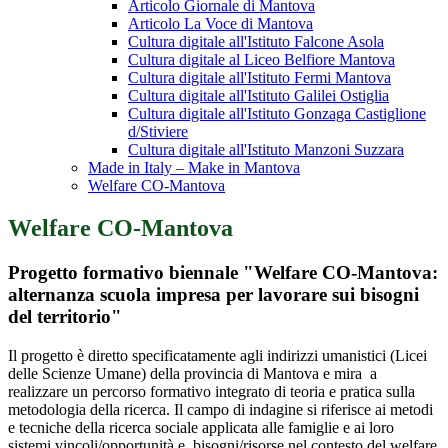
Articolo Giornale di Mantova
Articolo La Voce di Mantova
Cultura digitale all'Istituto Falcone Asola
Cultura digitale al Liceo Belfiore Mantova
Cultura digitale all'Istituto Fermi Mantova
Cultura digitale all'Istituto Galilei Ostiglia
Cultura digitale all'Istituto Gonzaga Castiglione
d/Stiviere
Cultura digitale all'Istituto Manzoni Suzzara
Made in Italy – Make in Mantova
Welfare CO-Mantova
Welfare CO-Mantova
Progetto formativo biennale "Welfare CO-Mantova:
alternanza scuola impresa per lavorare sui bisogni
del territorio"
Il progetto è diretto specificatamente agli indirizzi umanistici (Licei
delle Scienze Umane) della provincia di Mantova e mira a
realizzare un percorso formativo integrato di teoria e pratica sulla
metodologia della ricerca. Il campo di indagine si riferisce ai metodi
e tecniche della ricerca sociale applicata alle famiglie e ai loro
sistemi vincoli/opportunità e bisogni/risorse nel contesto del welfare