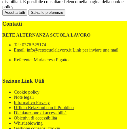
disabilitati. È possibile consultare l'elenco nella pagina della cookie
policy.
Accetta tutti
Salva le preferenze
Contatti
RETE ALTERNANZA SCUOLA LAVORO
Tel:
0376 525174
Email:
info@retescuolalavoro.it
Link per inviare una mail
Referente: Mariateresa Pigatto
Sezione Link Utili
Cookie policy
Note legali
Informativa Privacy
Ufficio Relazioni con il Pubblico
Dichiarazione di accessibilità
Obiettivi di accessibilità
Whistleblowing
Gestione consensi cookie