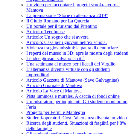
Un video per raccontare i progetti scuola-lavoro a
Mantova
La premiazione "Storie di alternanza 2019"
Il Giulio Romano per La Quercia
Un portale per il turismo dal Pitentino
Articolo: Teenhouse
Articolo: Un sogno che si avvera
Articolo: Casa per i giovani nell’ex scuola.
Violenza tra giovanissimi: la paura di denunciare
I reperti del museo in 3D: apre la mostra degli studenti
Le idee giovani salvano la città
Una settimana al museo per i liceali del Virgilio
L’alternanza diventa virtuale con gli studenti
imprenditori
Articolo Gazzetta di Mantova (Save Galvagnina)
Articolo Giornale di Mantova
Articolo La Voce di Mantova
Pista luminosa e murales. A caccia di fondi online
Un misuratore per inquinanti. Gli studenti monitorano
l’aria
Progetto per Fermi e Mantegna
Studenti-operatori. Così l’alternanza diventa un video
Ricerca degli studenti. Situazioni di fragilità per l’8%
delle famiglie
Gli studenti trasformano i vecchi mestieri