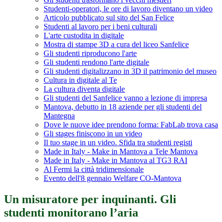
Studenti-operatori, le ore di lavoro diventano un video
Articolo pubblicato sul sito del San Felice
Studenti al lavoro per i beni culturali
L'arte custodita in digitale
Mostra di stampe 3D a cura del liceo Sanfelice
Gli studenti riproducono l'arte
Gli studenti rendono l'arte digitale
Gli studenti digitalizzano in 3D il patrimonio del museo
Cultura in digitale al Te
La cultura diventa digitale
Gli studenti del Sanfelice vanno a lezione di impresa
Mantova, debutto in 18 aziende per gli studenti del
Mantegna
Dove le nuove idee prendono forma: FabLab trova casa
Gli stages finiscono in un video
Il tuo stage in un video. Sfida tra studenti registi
Made in Italy - Make in Mantova a Tele Mantova
Made in Italy - Make in Mantova al TG3 RAI
Al Fermi la città tridimensionale
Evento dell'8 gennaio Welfare CO-Mantova
Un misuratore per inquinanti. Gli
studenti monitorano l’aria